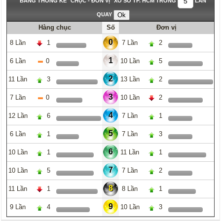
BẢNG THỐNG KÊ "CHỤC - ĐƠN VỊ" XỔ SỐ TP. HCM TRONG
LẦN
QUAY
Hàng chục
Số
Đơn vị
0
8 Lần
1
7 Lần
2
1
6 Lần
0
10 Lần
5
2
11 Lần
3
13 Lần
2
3
7 Lần
0
10 Lần
2
4
12 Lần
6
7 Lần
1
5
6 Lần
1
7 Lần
3
6
10 Lần
1
11 Lần
1
7
10 Lần
5
7 Lần
2
8
11 Lần
1
8 Lần
1
9
9 Lần
4
10 Lần
3