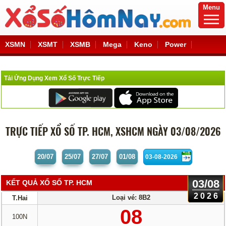
Menu
XSMN
XSMT
XSMB
Mega
Keno
Power
Tải Ứng Dụng Xem Xổ Số Trực Tiếp
TRỰC TIẾP XỔ SỐ TP. HCM, XSHCM NGÀY 03/08/2026
20/07
25/07
27/07
01/08
03/08
KẾT QUẢ XỔ SỐ TP. HCM
2026
Loại vé:
8B2
T.Hai
08
100N