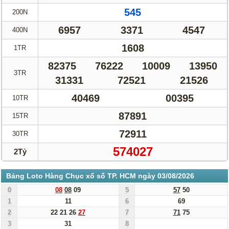
545
200N
6957
3371
4547
400N
1608
1TR
82375
76222
10009
13950
3TR
31331
72521
21526
40469
00395
10TR
87891
15TR
72911
30TR
574027
2Tỷ
Bảng Loto Hàng Chục xổ số TP. HCM ngày 03/08/2026
0
08
08
09
5
57
50
1
11
6
69
2
22
21
26
27
7
71
75
3
31
8