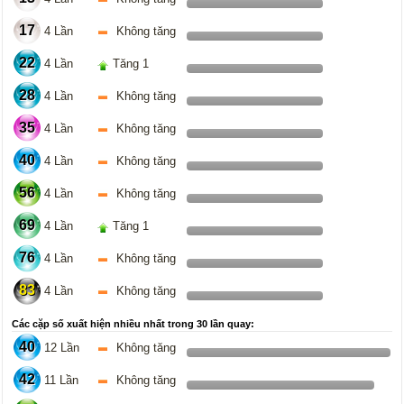
17
4 Lần
Không tăng
22
4 Lần
Tăng 1
28
4 Lần
Không tăng
35
4 Lần
Không tăng
40
4 Lần
Không tăng
56
4 Lần
Không tăng
69
4 Lần
Tăng 1
76
4 Lần
Không tăng
83
4 Lần
Không tăng
Các cặp số xuất hiện nhiều nhất trong 30 lần quay:
40
12 Lần
Không tăng
42
11 Lần
Không tăng