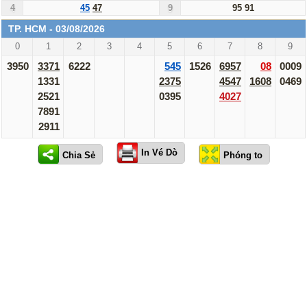
4
45
47
9
95
91
TP. HCM - 03/08/2026
0
1
2
3
4
5
6
7
8
9
3950
3371
6222
545
1526
6957
08
0009
1331
2375
4547
1608
0469
2521
0395
4027
7891
2911
In Vé Dò