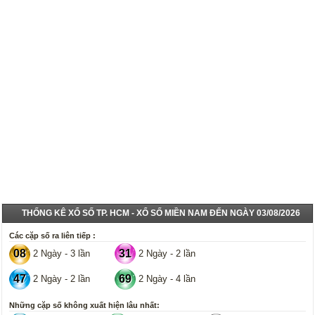
THỐNG KÊ XỔ SỐ TP. HCM - XỔ SỐ MIỀN NAM ĐẾN NGÀY 03/08/2026
Các cặp số ra liên tiếp :
08
31
2 Ngày - 3 lần
2 Ngày - 2 lần
47
69
2 Ngày - 2 lần
2 Ngày - 4 lần
Những cặp số không xuất hiện lâu nhất: