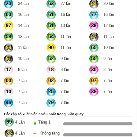
20
63
84
34 lần
27 lần
20 lần
60
61
77
16 lần
16 lần
16 lần
97
51
39
14 lần
13 lần
12 lần
58
54
87
12 lần
11 lần
11 lần
88
90
65
11 lần
11 lần
10 lần
81
52
55
10 lần
9 lần
9 lần
17
18
30
8 lần
8 lần
8 lần
00
02
07
7 lần
7 lần
7 lần
10
25
38
7 lần
7 lần
7 lần
46
79
7 lần
7 lần
Các cặp số xuất hiện nhiều nhất trong 5 lần quay:
69
4 Lần
Tăng 1
83
4 Lần
Không tăng