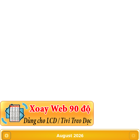
August
2026