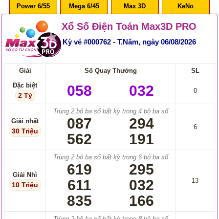
Power 6/55
Mega 6/45
Max 3D
KeNo
Xổ Số Điện Toán Max3D PRO
Kỳ vé
#000762
- T.Năm, ngày
06/08/2026
Giải
Số Quay Thưởng
SL
Đặc biệt
058
032
0
2 Tỷ
Trùng 2 bộ ba số bất kỳ trong 4 bộ ba số
087
294
Giải nhất
6
30 Triệu
562
191
Trùng 2 bộ ba số bất kỳ trong 6 bộ ba số
619
295
Giải Nhì
611
032
13
10 Triệu
835
166
Trùng 2 bộ ba số bất kỳ trong 8 bộ ba số