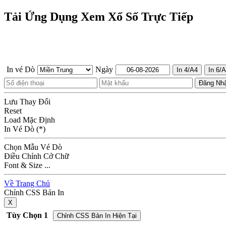
Tải Ứng Dụng Xem Xổ Số Trực Tiếp
In vé Dò
Ngày
Lưu Thay Đổi
Reset
Load Mặc Định
In Vé Dò (*)
Chọn Mẫu Vé Dò
Điều Chỉnh Cở Chữ
Font & Size ...
Về Trang Chủ
Chỉnh CSS Bản In
X
Tùy Chọn 1