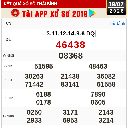
19/07
KẾT QUẢ XỔ SỐ THÁI BÌNH
2026
CN
Thái Bình
3-11-12-14-9-6 DQ
ĐB
46438
08368
G.Nhất
51595
48463
G.Nhì
30263
21438
36082
G.Ba
71442
83141
61558
6188
7890
G.Tư
0178
0605
0250
3171
2143
G.Năm
2933
6953
3214