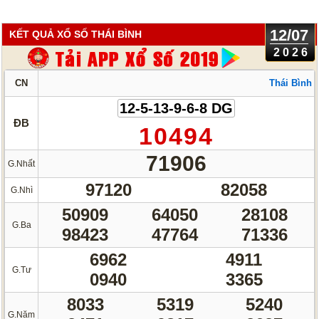
12/07
KẾT QUẢ XỔ SỐ THÁI BÌNH
2026
CN
Thái Bình
12-5-13-9-6-8 DG
ĐB
10494
71906
G.Nhất
97120
82058
G.Nhì
50909
64050
28108
G.Ba
98423
47764
71336
6962
4911
G.Tư
0940
3365
8033
5319
5240
G.Năm