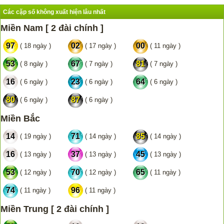
Các cặp số không xuất hiện lâu nhất
Miền Nam [ 2 đài chính ]
97
02
00
( 18 ngày )
( 17 ngày )
( 11 ngày )
53
67
81
( 8 ngày )
( 7 ngày )
( 7 ngày )
16
23
64
( 6 ngày )
( 6 ngày )
( 6 ngày )
80
87
( 6 ngày )
( 6 ngày )
Miền Bắc
14
71
85
( 19 ngày )
( 14 ngày )
( 14 ngày )
16
37
45
( 13 ngày )
( 13 ngày )
( 13 ngày )
53
70
65
( 12 ngày )
( 12 ngày )
( 11 ngày )
74
96
( 11 ngày )
( 11 ngày )
Miền Trung [ 2 đài chính ]