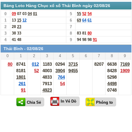
Bảng Loto Hàng Chục xổ số Thái Bình ngày 02/08/26
0
09
07
03
04
01
5
55
52
54
1
13
15
12
6
69
64
61
2
28
23
7
3
38
33
8
83
81
80
4
41
48
9
94
98
98
91
Thái Bình - 02/08/26
0
1
2
3
4
5
6
7
8
9
80
8741
012
1183
0294
3715
8207
6638
7169
8181
52
4003
3904
9455
8428
1909
1801
4833
764
5298
261
7913
54
4498
91
4923
0748
In Vé Dò