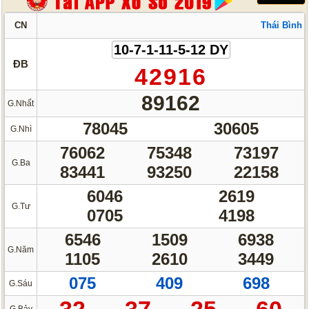
CN
Thái Bình
10-7-1-11-5-12 DY
ĐB
42916
89162
G.Nhất
78045
30605
G.Nhì
76062
75348
73197
G.Ba
83441
93250
22158
6046
2619
G.Tư
0705
4198
6546
1509
6938
G.Năm
1105
2610
3449
075
409
698
G.Sáu
32
37
25
60
G.Bảy