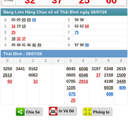
Bảng Loto Hàng Chục xổ số Thái Bình ngày 26/07/26
0
05
05
09
05
09
5
50
58
1
16
19
10
6
62
62
60
2
25
7
75
3
38
32
37
8
4
45
48
41
46
46
49
9
97
98
98
Thái Bình - 26/07/26
0
1
2
3
4
5
6
7
8
9
3250
3441
9162
8045
6046
3197
5348
2619
2610
6062
0605
6546
37
2158
1509
60
32
0705
2916
4198
3449
1105
6938
409
075
698
25
In Vé Dò