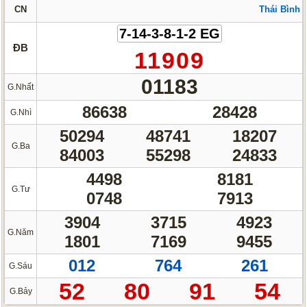
CN
Thái Bình
7-14-3-8-1-2 EG
ĐB
11909
01183
G.Nhất
86638
28428
G.Nhì
50294
48741
18207
G.Ba
84003
55298
24833
4498
8181
G.Tư
0748
7913
3904
3715
4923
G.Năm
1801
7169
9455
012
764
261
G.Sáu
52
80
91
54
G.Bảy