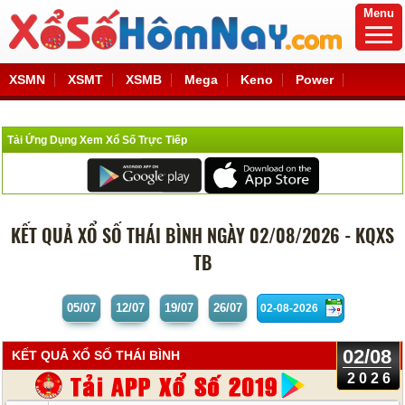
Menu
XSMN
XSMT
XSMB
Mega
Keno
Power
Tải Ứng Dụng Xem Xổ Số Trực Tiếp
KẾT QUẢ XỔ SỐ THÁI BÌNH NGÀY 02/08/2026 - KQXS
TB
05/07
12/07
19/07
26/07
02/08
KẾT QUẢ XỔ SỐ THÁI BÌNH
2026