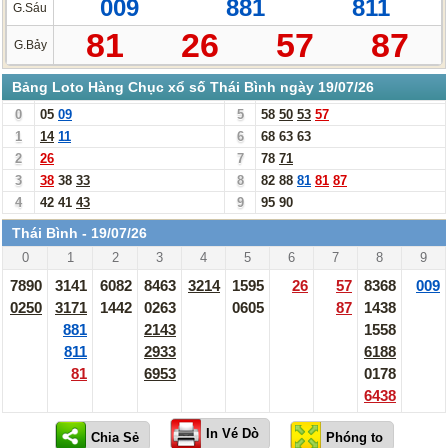
009
881
811
G.Sáu
81
26
57
87
G.Bảy
Bảng Loto Hàng Chục xổ số Thái Bình ngày 19/07/26
0
05
09
5
58
50
53
57
1
14
11
6
68
63
63
2
26
7
78
71
3
38
38
33
8
82
88
81
81
87
4
42
41
43
9
95
90
Thái Bình - 19/07/26
0
1
2
3
4
5
6
7
8
9
7890
3141
6082
8463
3214
1595
26
57
8368
009
0250
3171
1442
0263
0605
87
1438
881
2143
1558
811
2933
6188
81
6953
0178
6438
In Vé Dò