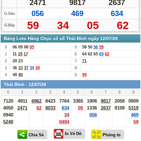
2471
9817
2637
056
469
634
G.Sáu
59
34
05
62
G.Bảy
Bảng Loto Hàng Chục xổ số Thái Bình ngày 12/07/26
0
06
09
08
05
5
58
50
56
59
1
11
19
17
6
64
62
65
69
62
2
20
23
7
71
3
36
33
37
34
34
8
4
40
40
9
94
Thái Bình - 12/07/26
0
1
2
3
4
5
6
7
8
9
7120
4911
6962
8423
7764
3365
1906
9817
2058
0909
4050
2471
62
8033
634
05
1336
2637
8108
5319
0940
34
056
469
5240
0494
59
In Vé Dò