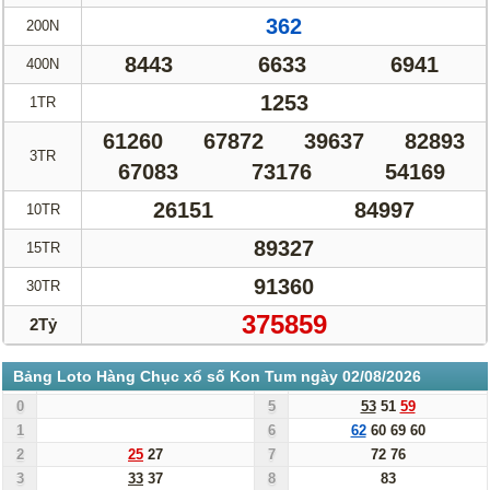
362
200N
8443
6633
6941
400N
1253
1TR
61260
67872
39637
82893
3TR
67083
73176
54169
26151
84997
10TR
89327
15TR
91360
30TR
375859
2Tỷ
Bảng Loto Hàng Chục xổ số Kon Tum ngày 02/08/2026
0
5
53
51
59
1
6
62
60
69
60
2
25
27
7
72
76
3
33
37
8
83