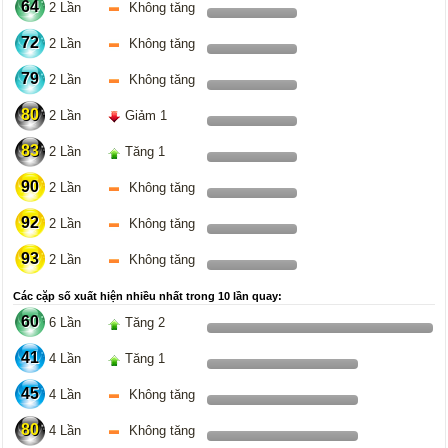
64
2 Lần
Không tăng
72
2 Lần
Không tăng
79
2 Lần
Không tăng
80
2 Lần
Giảm 1
83
2 Lần
Tăng 1
90
2 Lần
Không tăng
92
2 Lần
Không tăng
93
2 Lần
Không tăng
Các cặp số xuất hiện nhiều nhất trong 10 lần quay:
60
6 Lần
Tăng 2
41
4 Lần
Tăng 1
45
4 Lần
Không tăng
80
4 Lần
Không tăng