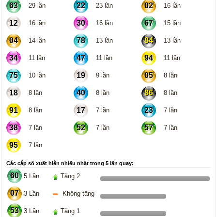
63
22
02
29 lần
23 lần
16 lần
12
30
67
16 lần
16 lần
15 lần
04
78
84
14 lần
13 lần
13 lần
34
47
94
11 lần
11 lần
11 lần
75
19
05
10 lần
9 lần
8 lần
18
40
86
8 lần
8 lần
8 lần
91
17
23
8 lần
7 lần
7 lần
38
52
57
7 lần
7 lần
7 lần
95
7 lần
Các cặp số xuất hiện nhiều nhất trong 5 lần quay:
60
5 Lần
Tăng 2
07
3 Lần
Không tăng
53
3 Lần
Tăng 1