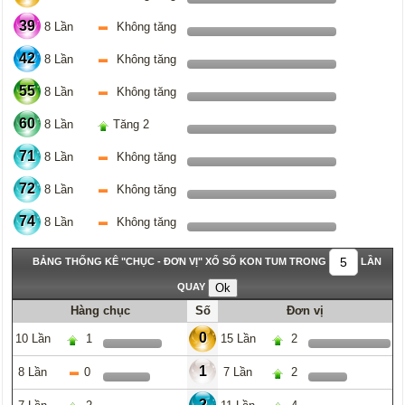
39
8 Lần
Không tăng
42
8 Lần
Không tăng
55
8 Lần
Không tăng
60
8 Lần
Tăng 2
71
8 Lần
Không tăng
72
8 Lần
Không tăng
74
8 Lần
Không tăng
BẢNG THỐNG KÊ "CHỤC - ĐƠN VỊ" XỔ SỐ KON TUM TRONG
LẦN
QUAY
Hàng chục
Số
Đơn vị
0
10 Lần
1
15 Lần
2
1
8 Lần
0
7 Lần
2
2