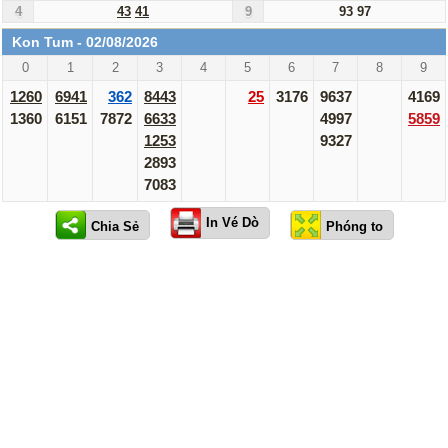
4
43
41
9
93
97
Kon Tum - 02/08/2026
0
1
2
3
4
5
6
7
8
9
1260
6941
362
8443
25
3176
9637
4169
1360
6151
7872
6633
4997
5859
1253
9327
2893
7083
In Vé Dò