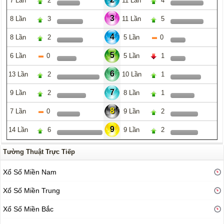
7 Lần
2
11 Lần
4
3
8 Lần
3
11 Lần
5
4
8 Lần
2
5 Lần
0
5
6 Lần
0
5 Lần
1
6
13 Lần
2
10 Lần
1
7
9 Lần
2
8 Lần
1
8
7 Lần
0
9 Lần
2
9
14 Lần
6
9 Lần
2
Tường Thuật Trực Tiếp
Xổ Số Miền Nam
Xổ Số Miền Trung
Xổ Số Miền Bắc