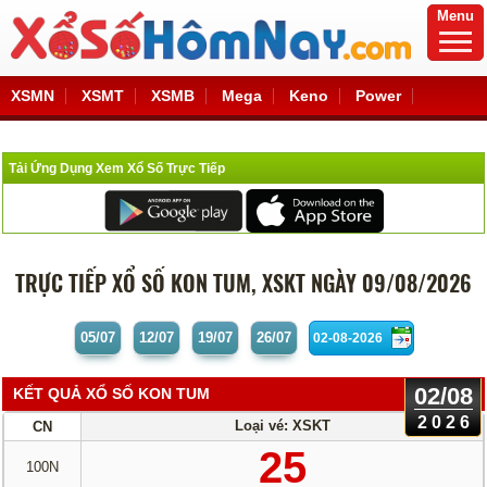
Menu
XSMN
XSMT
XSMB
Mega
Keno
Power
Tải Ứng Dụng Xem Xổ Số Trực Tiếp
TRỰC TIẾP XỔ SỐ KON TUM, XSKT NGÀY 09/08/2026
05/07
12/07
19/07
26/07
02/08
KẾT QUẢ XỔ SỐ KON TUM
2026
Loại vé:
XSKT
CN
25
100N