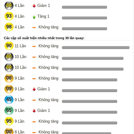
89
4 Lần
Giảm 1
93
4 Lần
Tăng 1
98
4 Lần
Không tăng
Các cặp số xuất hiện nhiều nhất trong 30 lần quay:
90
11 Lần
Không tăng
80
10 Lần
Không tăng
89
10 Lần
Không tăng
06
9 Lần
Không tăng
09
9 Lần
Giảm 1
45
9 Lần
Không tăng
65
9 Lần
Giảm 1
95
9 Lần
Không tăng
00
8 Lần
Không tăng