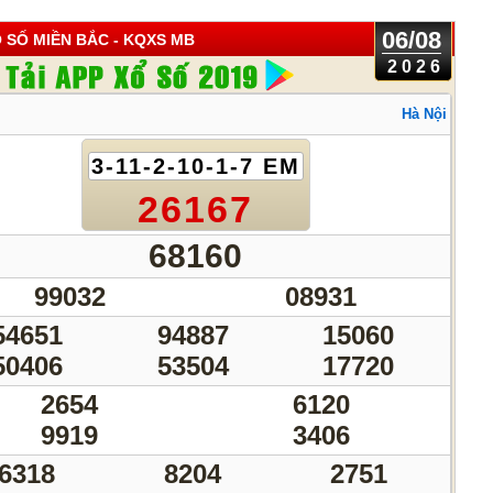
06/08
 SỐ MIỀN BẮC
- KQXS MB
2026
Hà Nội
3-11-2-10-1-7 EM
26167
68160
99032
08931
54651
94887
15060
50406
53504
17720
2654
6120
9919
3406
6318
8204
2751