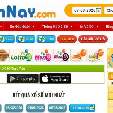
Sớ Đầu Đuôi
Thống Kê Xổ Số
In Vé Dò
Blo
In Nhiều
Cài đặt Vé Dò
 Xổ Số Trực Tiếp
KẾT QUẢ XỔ SỐ MỚI NHẤT
6
03/08
/2026
04/08
/2026
05/08
/2026