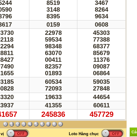
5244
8519
3467
0590
3148
8264
8796
8395
9634
3617
0159
0608
63730
22978
45303
02118
59534
77388
72294
98348
68377
18811
63070
85679
28427
00411
11376
07490
82357
09087
81655
01893
06864
93185
60534
59035
50828
72093
27848
53320
19633
44654
13937
41355
60611
41657
245836
457729
0
1
2
3
4
5
6
7
8
9
Các