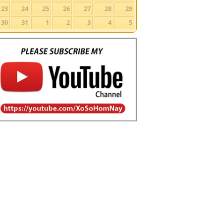
23
24
25
26
27
28
29
30
31
1
2
3
4
5