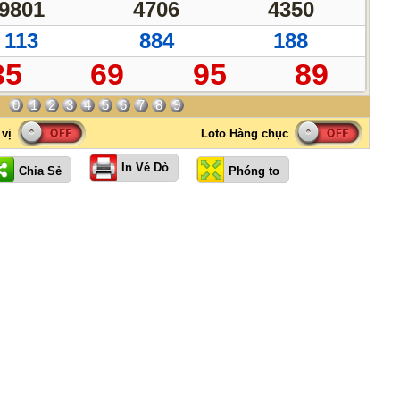
9801
4706
4350
113
884
188
35
69
95
89
0
1
2
3
4
5
6
7
8
9
In Vé Dò