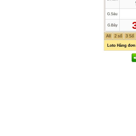
G.Sáu
G.Bảy
All
2 số
3 Số