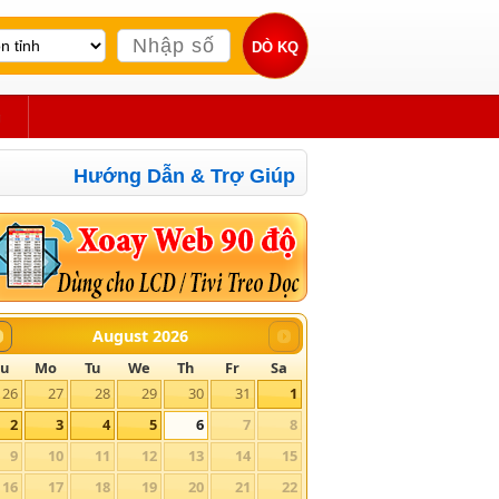
g
Hướng Dẫn & Trợ Giúp
August
2026
Su
Mo
Tu
We
Th
Fr
Sa
26
27
28
29
30
31
1
2
3
4
5
6
7
8
9
10
11
12
13
14
15
16
17
18
19
20
21
22