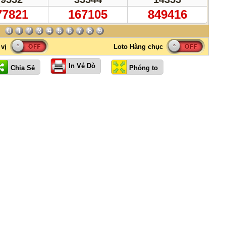
77821
167105
849416
0
1
2
3
4
5
6
7
8
9
In Vé Dò