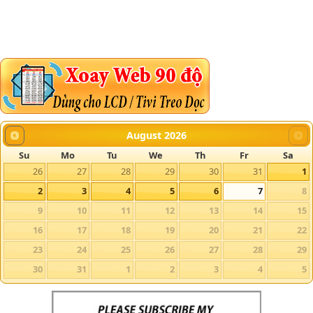
August
2026
Su
Mo
Tu
We
Th
Fr
Sa
26
27
28
29
30
31
1
2
3
4
5
6
7
8
9
10
11
12
13
14
15
16
17
18
19
20
21
22
23
24
25
26
27
28
29
30
31
1
2
3
4
5