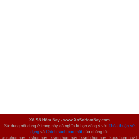
Xổ Số Hôm Nay - www.XoSoHomNay.com
Sử dụng nội dung ở trang này có nghĩa là bạn đồng ý với
Thỏa thuận sử
dụng
và
Chính sách bảo mật
của chúng tôi.
xosohomnay | xshomnay | xsmn hom nay | xsmb homnay | kqxs hom nay |