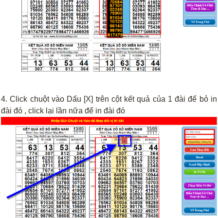
4. Click chuột vào Dấu [X] trên cột kết quả của 1 đài để bỏ in
đài đó , click lại lần nữa để in đài đó