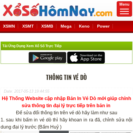
Menu
XSMN
XSMT
XSMB
Mega
Keno
Power
Tải Ứng Dụng Xem Xổ Số Trực Tiếp
THÔNG TIN VÉ DÒ
Date: 2017-05-13 19:44:55
Hệ Thống Website cập nhập Bản In Vé Dò mới giúp chỉnh
sửa thông tin đại lý trực tiếp trên bản in
Để sửa đổi thông tin trên vé dò hãy làm như sau
1. sau khi bấm in vé dò thì hãy khoan in ra đã, chỉnh sửa nội
dung đại lý trước (Bấm Huỷ )