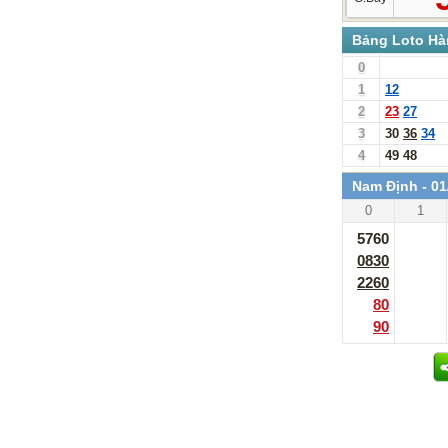
Bảng Loto Hà
0
1
12
2
23
27
3
30
36
34
4
49
48
Nam Định - 01
0
1
5760
0830
2260
80
90