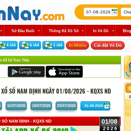
Sớ Đầu Đuôi
Thống Kê Xổ Số
In Vé Dò
Blo
In Nhiều
Cài đặt Vé Dò
 Xổ Số Trực Tiếp
 XỔ SỐ NAM ĐỊNH NGÀY 01/08/2026 - KQXS ND
6
11/07
/2026
18/07
/2026
25/07
/2026
01/08
 SỐ NAM ĐỊNH
- KQXS ND
2026