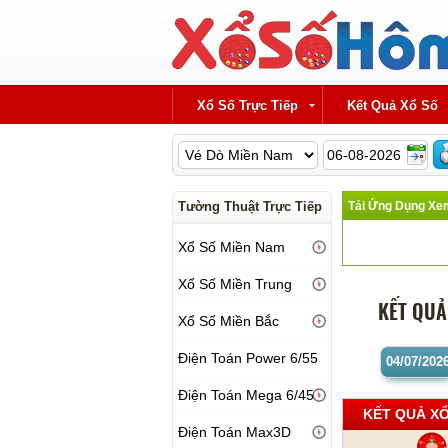
Xổ Số Trực Tiếp
Kết Quả Xổ Số
Tường Thuật Trực Tiếp
Tải Ứng Dụng Xem
Xổ Số Miền Nam
Xổ Số Miền Trung
KẾT QUẢ
Xổ Số Miền Bắc
Điện Toán Power 6/55
04/07
/202
Điện Toán Mega 6/45
KẾT QUẢ XỔ
Điện Toán Max3D