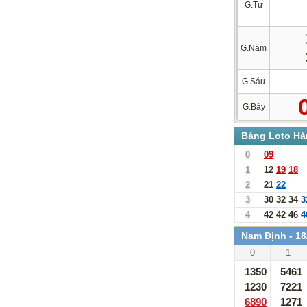
G.Tư
G.Năm
G.Sáu
G.Bảy
Bảng Loto Hà
0
09
1
12
19
18
2
21
22
3
30
32
34
3
4
42
42
46
4
Nam Định - 18
0
1
1350
5461
1230
7221
6890
1271