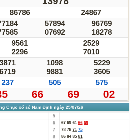
13978
Mi
86786
24867
5
77184
57894
96769
8
77585
07692
18278
1
9561
2529
0
2296
7010
5
3871
1098
5229
6719
9881
3605
237
505
575
35
66
69
02
ng Chục xổ số Nam Định ngày 25/07/26
5
6
67
69
61
66
69
7
78
78
71
75
8
86
84
85
81