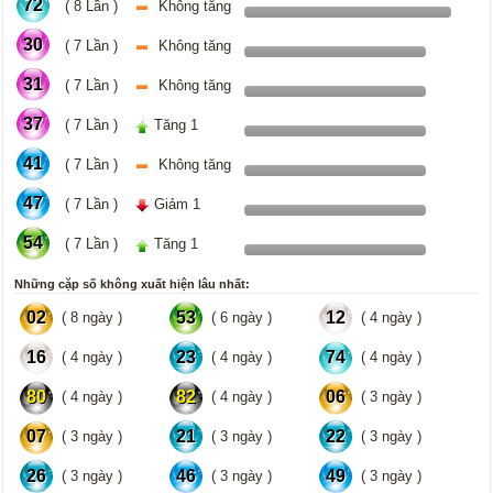
72
( 8 Lần )
Không tăng
30
( 7 Lần )
Không tăng
31
( 7 Lần )
Không tăng
37
( 7 Lần )
Tăng 1
41
( 7 Lần )
Không tăng
47
( 7 Lần )
Giảm 1
54
( 7 Lần )
Tăng 1
Những cặp số không xuất hiện lâu nhất:
02
53
12
( 8 ngày )
( 6 ngày )
( 4 ngày )
16
23
74
( 4 ngày )
( 4 ngày )
( 4 ngày )
80
82
06
( 4 ngày )
( 4 ngày )
( 3 ngày )
07
21
22
( 3 ngày )
( 3 ngày )
( 3 ngày )
26
46
49
( 3 ngày )
( 3 ngày )
( 3 ngày )