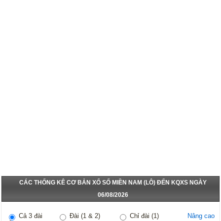
CÁC THỐNG KÊ CƠ BẢN XỔ SỐ MIỀN NAM (LÔ) ĐẾN KQXS NGÀY
06/08/2026
Cả 3 đài
Đài (1 & 2)
Chỉ đài (1)
Nâng cao