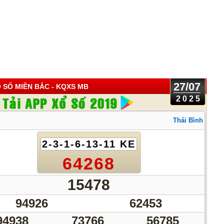
27/07
 SỐ MIỀN BẮC
- KQXS MB
2025
Thái Bình
2-3-1-6-13-11 KE
64268
15478
94926
62453
94938
73766
56785