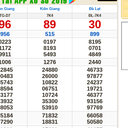
ền Giang
Kiên Giang
Đà Lạt
TG-D7
7K4
ĐL-7K4
96
89
30
956
515
899
0223
0197
8195
1172
8193
0701
9911
5493
4849
1006
1276
2440
92845
24880
46733
00483
26000
97877
65743
10822
24237
68594
06751
19721
83177
10724
46377
73932
35300
93156
98053
53910
97769
25184
71832
66058
97290
18831
50580