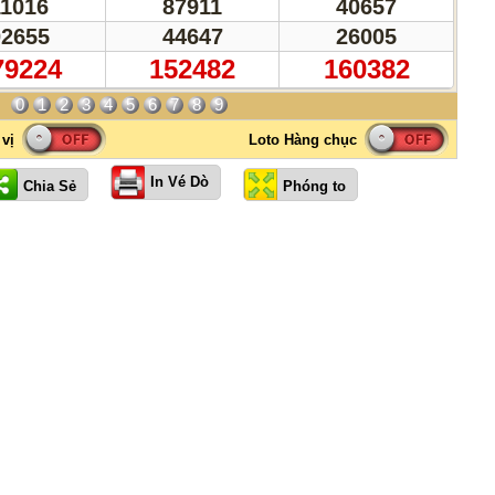
11016
87911
40657
02655
44647
26005
79224
152482
160382
0
1
2
3
4
5
6
7
8
9
In Vé Dò