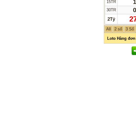
15TR
30TR
2
2Tỷ
All
2 số
3 Số