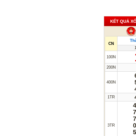
KẾT QUẢ XỔ
Thừ
CN
100N
200N
400N
1TR
3TR