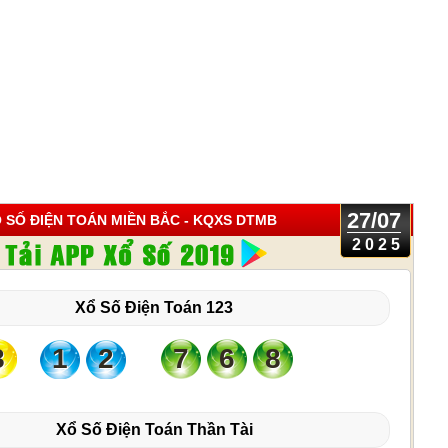
27/07
 SỐ ĐIỆN TOÁN MIỀN BẮC
- KQXS DTMB
2025
Xổ Số Điện Toán 123
8
1
2
7
6
8
Xổ Số Điện Toán Thần Tài