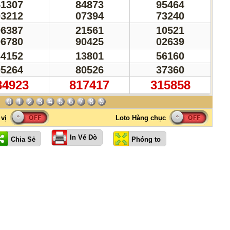
51307
84873
95464
03212
07394
73240
06387
21561
10521
06780
90425
02639
34152
13801
56160
95264
80526
37360
84923
817417
315858
0
1
2
3
4
5
6
7
8
9
In Vé Dò