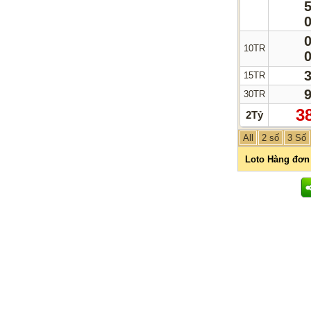
10TR
15TR
30TR
3
2Tỷ
All
2 số
3 Số