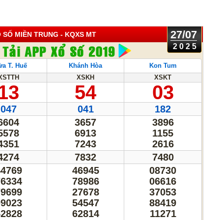
27/07
 SỐ MIỀN TRUNG
- KQXS MT
2025
a T. Huế
Khánh Hòa
Kon Tum
XSTTH
XSKH
XSKT
13
54
03
047
041
182
6604
3657
3896
5578
6913
1155
4351
7243
2616
4274
7832
7480
44769
46945
08730
76334
78986
06616
79699
27678
37053
09023
54547
88419
52828
62814
11271