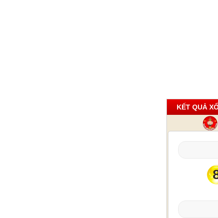
KẾT QUẢ XỔ