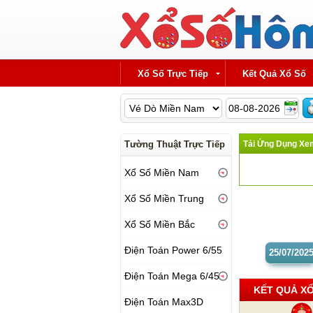
Xổ Số Trực Tiếp
Kết Quả Xổ Số
Tường Thuật Trực Tiếp
Tải Ứng Dụng Xem
Xổ Số Miền Nam
Xổ Số Miền Trung
Xổ Số Miền Bắc
Điện Toán Power 6/55
25/07
/202
Điện Toán Mega 6/45
KẾT QUẢ XỔ
Điện Toán Max3D