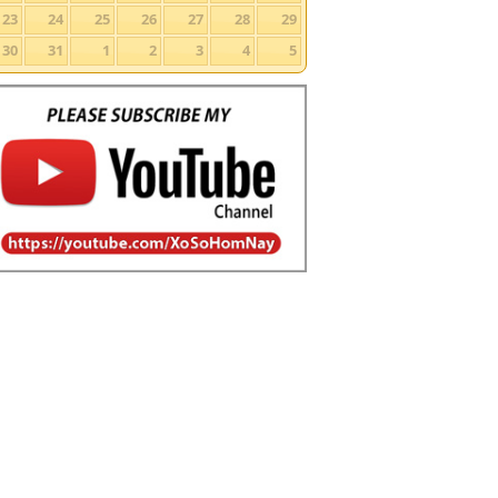
23
24
25
26
27
28
29
30
31
1
2
3
4
5