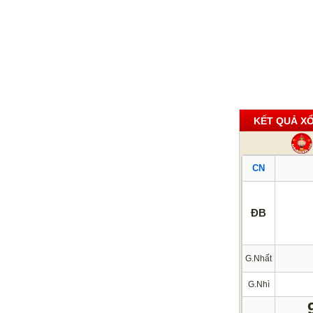
KẾT QUẢ XỔ
CN
ĐB
G.Nhất
G.Nhì