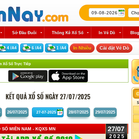
Sớ Đầu Đuôi
Thống Kê Xổ Số
In Vé Dò
Blo
In Nhiều
Cài đặt Vé Dò
 Xổ Số Trực Tiếp
KẾT QUẢ XỔ SỐ NGÀY 27/07/2025
5
26/07
/2025
28/07
/2025
29/07
/2025
27/07
 SỐ MIỀN NAM
- KQXS MN
2025