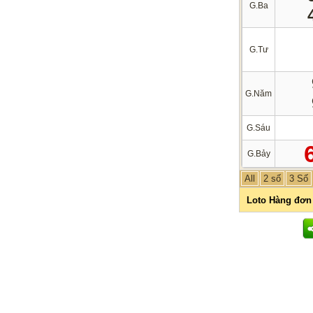
G.Ba
G.Tư
G.Năm
G.Sáu
G.Bảy
All
2 số
3 Số