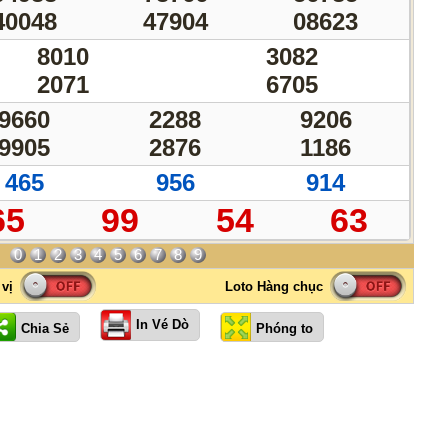
40048
47904
08623
8010
3082
2071
6705
9660
2288
9206
9905
2876
1186
465
956
914
65
99
54
63
0
1
2
3
4
5
6
7
8
9
In Vé Dò