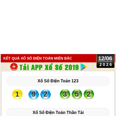
12/06
KẾT QUẢ XỔ SỐ ĐIỆN TOÁN MIỀN BẮC
2026
Xổ Số Điện Toán 123
1
9
2
3
5
2
Xổ Số Điện Toán Thần Tài