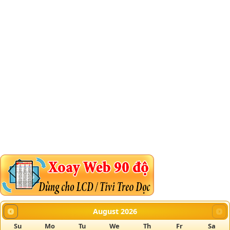
August
2026
Su
Mo
Tu
We
Th
Fr
Sa