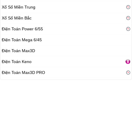
Xổ Số Miền Trung
Xổ Số Miền Bắc
Điện Toán Power 6/55
Điện Toán Mega 6/45
Điện Toán Max3D
Điện Toán Keno
Điện Toán Max3D PRO