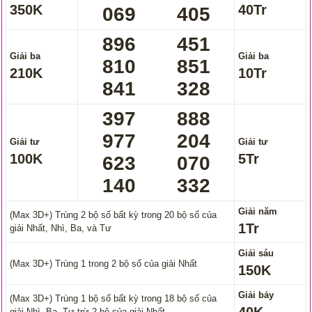
350K
40Tr
069
405
896
451
Giải ba
Giải ba
810
851
210K
10Tr
841
328
397
888
977
204
Giải tư
Giải tư
100K
5Tr
623
070
140
332
Giải năm
(Max 3D+) Trùng 2 bộ số bất kỳ trong 20 bộ số của
1Tr
giải Nhất, Nhì, Ba, và Tư
Giải sáu
(Max 3D+) Trùng 1 trong 2 bộ số của giải Nhất
150K
Giải bảy
(Max 3D+) Trùng 1 bộ số bất kỳ trong 18 bộ số của
giải Nhì, Ba, Tư trừ 2 bộ của giải Nhất