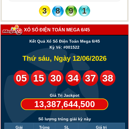
3
8
9
1
XỔ SỐ ĐIỆN TOÁN MEGA 6/45
Kết Quả Xổ Số Điện Toán Mega 6/45
Kỳ Vé: #001522
Thứ sáu, Ngày 12/06/2026
05
15
30
34
37
38
Giá Trị Jackpot
13,387,644,500
Số lượng trúng giải kỳ này
Giải
Trùng
SL
Giá trị