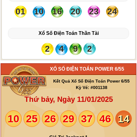
01
10
16
20
23
24
Xổ Số Điện Toán Thần Tài
2
4
9
2
XỔ SỐ ĐIỆN TOÁN POWER 6/55
Kết Quả Xổ Số Điện Toán Power 6/55
Kỳ Vé: #001138
Thứ bảy, Ngày 11/01/2025
10
25
26
29
37
46
14