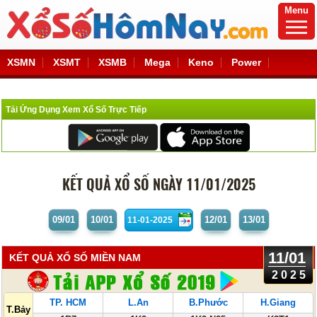
Menu
XSMN
XSMT
XSMB
Mega
Keno
Power
Tải Ứng Dụng Xem Xổ Số Trực Tiếp
KẾT QUẢ XỔ SỐ NGÀY 11/01/2025
09/01
10/01
12/01
13/01
11/01
KẾT QUẢ XỔ SỐ MIỀN NAM
2025
TP. HCM
L.An
B.Phước
H.Giang
T.Bảy