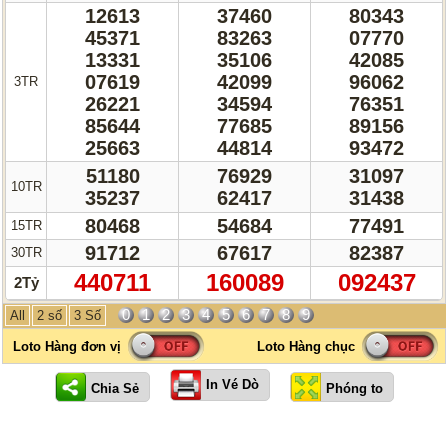
12613
37460
80343
45371
83263
07770
13331
35106
42085
07619
42099
96062
3TR
26221
34594
76351
85644
77685
89156
25663
44814
93472
51180
76929
31097
10TR
35237
62417
31438
80468
54684
77491
15TR
91712
67617
82387
30TR
440711
160089
092437
2Tỷ
0
1
2
3
4
5
6
7
8
9
All
2 số
3 Số
In Vé Dò