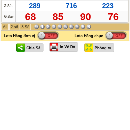
289
716
223
G.Sáu
68
85
90
76
G.Bảy
0
1
2
3
4
5
6
7
8
9
All
2 số
3 Số
In Vé Dò