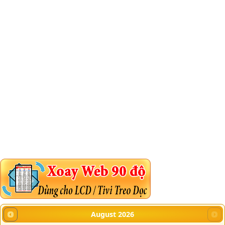
August
2026