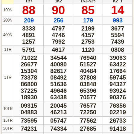
1B7
1K2
1K2-N25
K2T1
88
90
85
14
100N
209
256
179
993
200N
3333
4797
2199
3677
4891
4746
4157
5594
400N
1257
7992
2753
7439
5791
4617
1120
0808
1TR
71022
34544
76940
39063
26677
40080
51527
63422
15304
82617
40484
17664
73378
08492
37808
59745
3TR
86800
51636
03848
94327
37225
49646
65396
93924
18930
63438
70577
90376
09315
20045
76577
76356
10TR
04883
46213
72250
02219
73595
05747
77562
26733
15TR
74231
74334
27685
91418
30TR