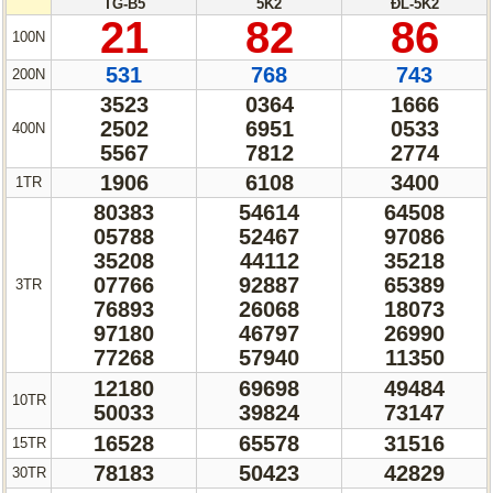
TG-B5
5K2
ĐL-5K2
21
82
86
100N
531
768
743
200N
3523
0364
1666
2502
6951
0533
400N
5567
7812
2774
1906
6108
3400
1TR
80383
54614
64508
05788
52467
97086
35208
44112
35218
07766
92887
65389
3TR
76893
26068
18073
97180
46797
26990
77268
57940
11350
12180
69698
49484
10TR
50033
39824
73147
16528
65578
31516
15TR
78183
50423
42829
30TR