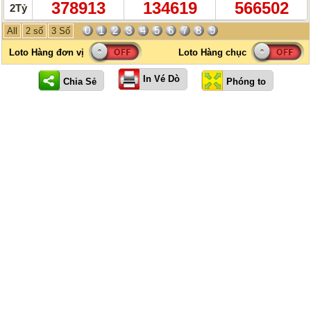
378913
134619
566502
2Tỷ
0
1
2
3
4
5
6
7
8
9
All
2 số
3 Số
In Vé Dò