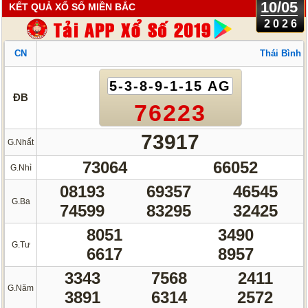
10/05
KẾT QUẢ XỔ SỐ MIỀN BẮC
2026
CN
Thái Bình
5-3-8-9-1-15 AG
ĐB
76223
73917
G.Nhất
73064
66052
G.Nhì
08193
69357
46545
G.Ba
74599
83295
32425
8051
3490
G.Tư
6617
8957
3343
7568
2411
G.Năm
3891
6314
2572