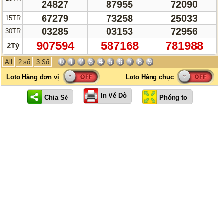
24827
87955
72090
67279
73258
25033
15TR
03285
03153
72956
30TR
907594
587168
781988
2Tỷ
0
1
2
3
4
5
6
7
8
9
All
2 số
3 Số
In Vé Dò