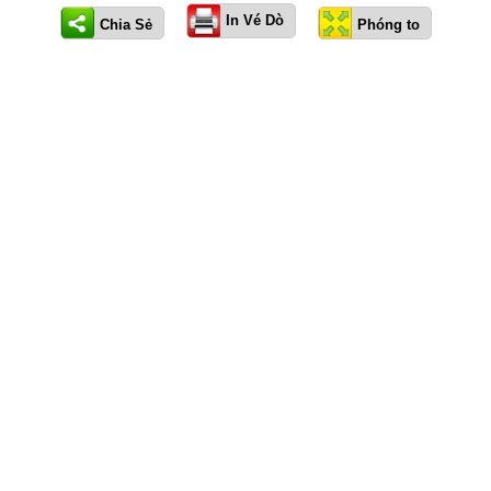
In Vé Dò