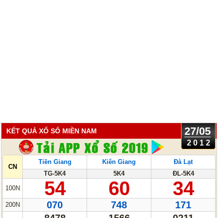
27/05
KẾT QUẢ XỔ SỐ MIỀN NAM
2012
Tiền Giang
Kiên Giang
Đà Lạt
CN
TG-5K4
5K4
ĐL-5K4
54
60
34
100N
070
748
171
200N
8478
1566
0211