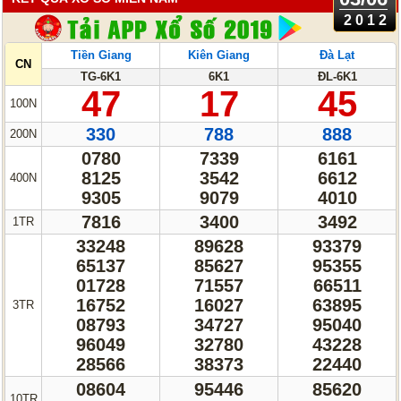
2012
Tiền Giang
Kiên Giang
Đà Lạt
CN
TG-6K1
6K1
ĐL-6K1
47
17
45
100N
330
788
888
200N
0780
7339
6161
8125
3542
6612
400N
9305
9079
4010
7816
3400
3492
1TR
33248
89628
93379
65137
85627
95355
01728
71557
66511
16752
16027
63895
3TR
08793
34727
95040
96049
32780
43228
28566
38373
22440
08604
95446
85620
10TR