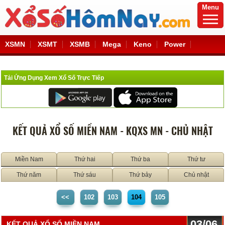
Menu
XSMN
XSMT
XSMB
Mega
Keno
Power
Tải Ứng Dụng Xem Xổ Số Trực Tiếp
KẾT QUẢ XỔ SỐ MIỀN NAM - KQXS MN - CHỦ NHẬT
Miền Nam
Thứ hai
Thứ ba
Thứ tư
Thứ năm
Thứ sáu
Thứ bảy
Chủ nhật
<<
102
103
104
105
03/06
KẾT QUẢ XỔ SỐ MIỀN NAM