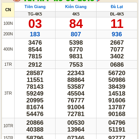
Tiền Giang
Kiên Giang
Đà Lạt
CN
TG-4K5
4K5
ĐL-4K5
03
84
11
100N
183
807
936
200N
3476
5398
2667
8544
6770
7077
400N
7815
9831
3402
2912
7553
0686
1TR
28587
22343
56720
11551
88864
50986
78143
53587
38439
59249
45504
14518
3TR
20995
76777
91606
81674
91004
13787
54476
72781
90168
20866
00530
04796
10TR
40388
13964
51191
58796
07346
92777
15TR