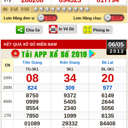
0
1
2
3
4
5
6
7
8
9
All
2 số
3 Số
In Vé Dò
06/05
KẾT QUẢ XỔ SỐ MIỀN NAM
2012
Tiền Giang
Kiên Giang
Đà Lạt
CN
TG-5K1
5K1
ĐL-5K1
08
34
20
100N
824
309
977
200N
8750
9372
6149
0999
5405
2644
400N
8554
2340
5056
7850
1099
6135
1TR
01089
29332
84408