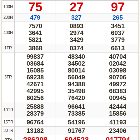
75
27
97
100N
479
327
265
200N
7570
0893
3451
3641
2974
6037
400N
5821
3429
3779
3868
0374
6613
1TR
99837
48340
40704
03684
34502
02042
15085
80014
03098
69238
56049
90706
3TR
42671
94388
49972
42995
35498
68383
60256
76420
00945
25888
96641
42444
10TR
28379
73385
15856
96764
54196
41193
15TR
13182
91767
23406
30TR
286208
694523
017794
2Tỷ