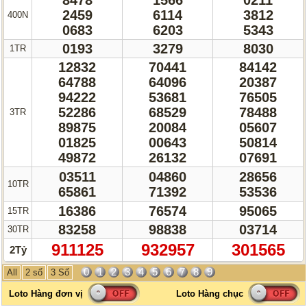
2459
6114
3812
400N
0683
6203
5343
0193
3279
8030
1TR
12832
70441
84142
64788
64096
20387
94222
53681
76505
52286
68529
78488
3TR
89875
20084
05607
01825
00643
50814
49872
26132
07691
03511
04860
28656
10TR
65861
71392
53536
16386
76574
95065
15TR
83258
98838
03714
30TR
911125
932957
301565
2Tỷ
0
1
2
3
4
5
6
7
8
9
All
2 số
3 Số