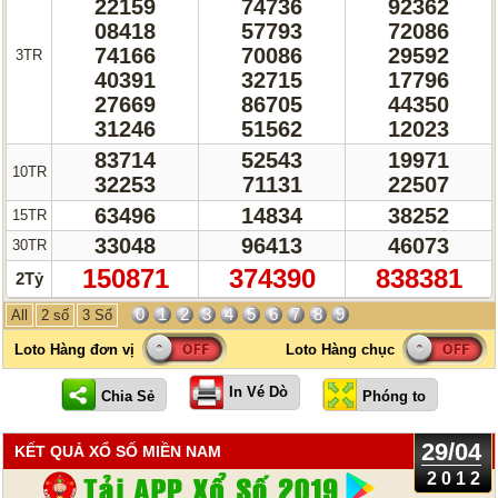
22159
74736
92362
08418
57793
72086
74166
70086
29592
3TR
40391
32715
17796
27669
86705
44350
31246
51562
12023
83714
52543
19971
10TR
32253
71131
22507
63496
14834
38252
15TR
33048
96413
46073
30TR
150871
374390
838381
2Tỷ
0
1
2
3
4
5
6
7
8
9
All
2 số
3 Số
In Vé Dò
29/04
KẾT QUẢ XỔ SỐ MIỀN NAM
2012