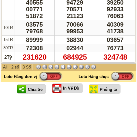
40555
94729
39250
00771
70571
92933
51872
21123
76063
03575
70066
40309
10TR
79768
99953
41738
89999
38830
03657
15TR
72308
02944
76773
30TR
231620
684925
324748
2Tỷ
0
1
2
3
4
5
6
7
8
9
All
2 số
3 Số
In Vé Dò