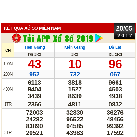
20/05
KẾT QUẢ XỔ SỐ MIỀN NAM
2012
Tiền Giang
Kiên Giang
Đà Lạt
CN
TG-5K3
5K3
ĐL-5K3
43
10
96
100N
952
732
067
200N
6113
3818
9661
9404
1527
4503
400N
3439
8639
4938
2366
4811
0832
1TR
72003
32339
36276
24282
96522
48466
83890
04585
99392
20521
43983
17592
3TR