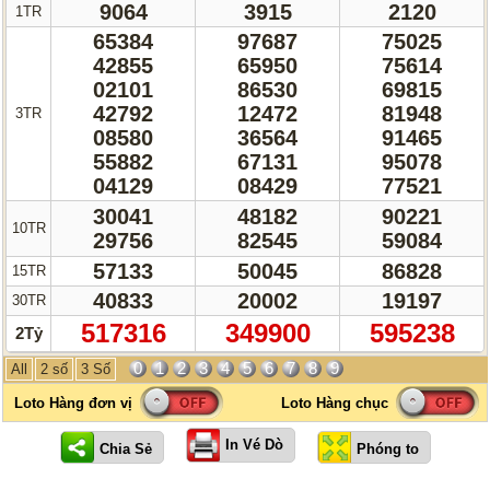
9064
3915
2120
1TR
65384
97687
75025
42855
65950
75614
02101
86530
69815
42792
12472
81948
3TR
08580
36564
91465
55882
67131
95078
04129
08429
77521
30041
48182
90221
10TR
29756
82545
59084
57133
50045
86828
15TR
40833
20002
19197
30TR
517316
349900
595238
2Tỷ
0
1
2
3
4
5
6
7
8
9
All
2 số
3 Số
In Vé Dò