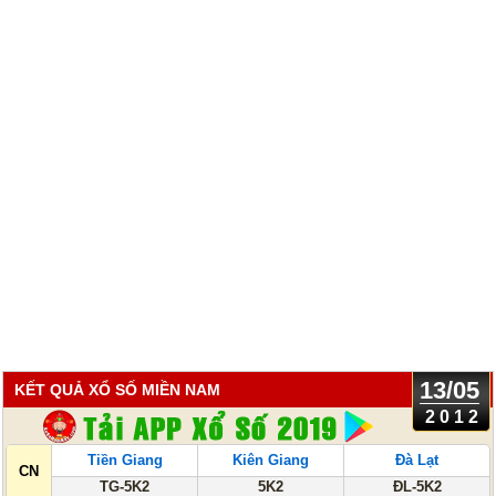
13/05
KẾT QUẢ XỔ SỐ MIỀN NAM
2012
Tiền Giang
Kiên Giang
Đà Lạt
CN
TG-5K2
5K2
ĐL-5K2