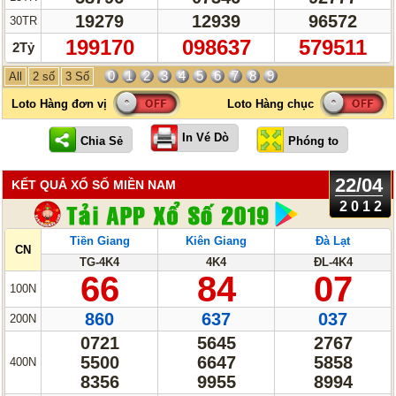
19279
12939
96572
30TR
199170
098637
579511
2Tỷ
0
1
2
3
4
5
6
7
8
9
All
2 số
3 Số
In Vé Dò
22/04
KẾT QUẢ XỔ SỐ MIỀN NAM
2012
Tiền Giang
Kiên Giang
Đà Lạt
CN
TG-4K4
4K4
ĐL-4K4
66
84
07
100N
860
637
037
200N
0721
5645
2767
5500
6647
5858
400N
8356
9955
8994