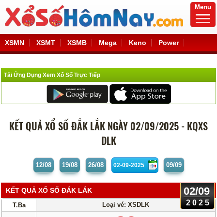
Menu
XSMN
XSMT
XSMB
Mega
Keno
Power
Tải Ứng Dụng Xem Xổ Số Trực Tiếp
KẾT QUẢ XỔ SỐ ĐẮK LẮK NGÀY 02/09/2025 - KQXS
DLK
12/08
19/08
26/08
09/09
02/09
KẾT QUẢ XỔ SỐ ĐẮK LẮK
2025
Loại vé: XSDLK
T.Ba