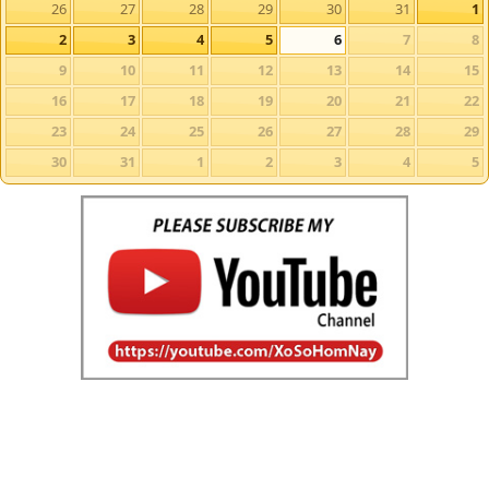
26
27
28
29
30
31
1
2
3
4
5
6
7
8
9
10
11
12
13
14
15
16
17
18
19
20
21
22
23
24
25
26
27
28
29
30
31
1
2
3
4
5