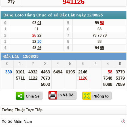
941126
2Tỷ
Bảng Loto Hàng Chục xổ số Đắk Lắk ngày 12/08/25
0
03
01
5
59
58
1
11
6
63
2
26
22
7
79
73
79
3
32
30
8
88
4
48
46
9
94
95
Đắk Lắk - 12/08/25
0
1
2
3
4
5
6
7
8
9
330
0101
4932
4463
6494
6195
2146
58
3779
5711
1122
7673
1126
7548
5379
5003
8088
7059
In Vé Dò
Tường Thuật Trực Tiếp
Xổ Số Miền Nam