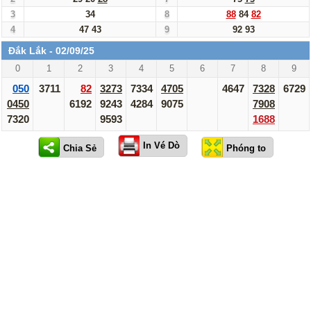
3
34
8
88
84
82
4
47
43
9
92
93
Đắk Lắk - 02/09/25
0
1
2
3
4
5
6
7
8
9
050
3711
82
3273
7334
4705
4647
7328
6729
0450
6192
9243
4284
9075
7908
7320
9593
1688
In Vé Dò