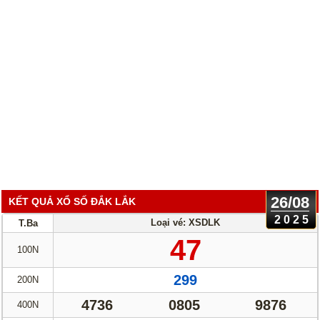
26/08
KẾT QUẢ XỔ SỐ ĐẮK LẮK
2025
Loại vé: XSDLK
T.Ba
47
100N
299
200N
4736
0805
9876
400N