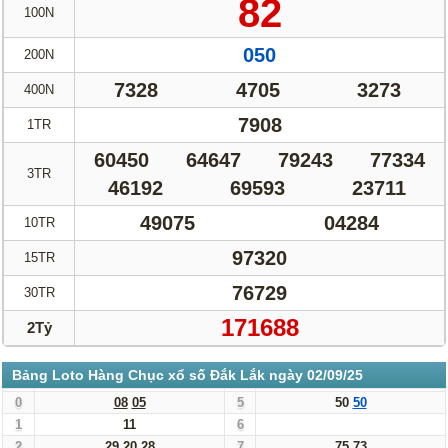
82
100N
050
200N
7328
4705
3273
400N
7908
1TR
60450
64647
79243
77334
3TR
46192
69593
23711
49075
04284
10TR
97320
15TR
76729
30TR
171688
2Tỷ
Bảng Loto Hàng Chục xổ số Đắk Lắk ngày 02/09/25
0
08
05
5
50
50
1
11
6
2
29
20
28
7
75
73