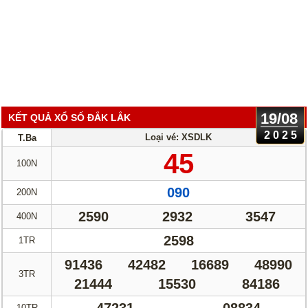
19/08
KẾT QUẢ XỔ SỐ ĐẮK LẮK
2025
Loại vé: XSDLK
T.Ba
45
100N
090
200N
2590
2932
3547
400N
2598
1TR
91436
42482
16689
48990
3TR
21444
15530
84186
10TR