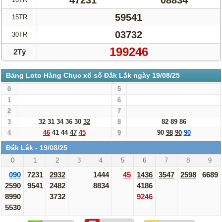
47231
08834
59541
15TR
03732
30TR
199246
2Tỷ
Bảng Loto Hàng Chục xổ số Đắk Lắk ngày 19/08/25
0
5
1
6
2
7
3
32
31
34
36
30
32
8
82
89
86
4
46
41
44
47
45
9
90
98
90
90
Đắk Lắk - 19/08/25
0
1
2
3
4
5
6
7
8
9
090
7231
2932
1444
45
1436
3547
2598
6689
2590
9541
2482
8834
4186
8990
3732
9246
5530