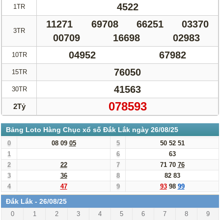
4522
1TR
11271
69708
66251
03370
3TR
00709
16698
02983
04952
67982
10TR
76050
15TR
41563
30TR
078593
2Tỷ
Bảng Loto Hàng Chục xổ số Đắk Lắk ngày 26/08/25
0
08
09
05
5
50
52
51
1
6
63
2
22
7
71
70
76
3
36
8
82
83
4
47
9
93
98
99
Đắk Lắk - 26/08/25
0
1
2
3
4
5
6
7
8
9