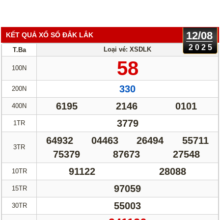
12/08
KẾT QUẢ XỔ SỐ ĐẮK LẮK
2025
Loại vé: XSDLK
T.Ba
58
100N
330
200N
6195
2146
0101
400N
3779
1TR
64932
04463
26494
55711
3TR
75379
87673
27548
91122
28088
10TR
97059
15TR
55003
30TR