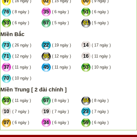
97
02
00
( 16 ngày )
( 15 ngày )
( 9 ngày )
76
35
51
( 8 ngày )
( 6 ngày )
( 6 ngày )
53
67
81
( 6 ngày )
( 5 ngày )
( 5 ngày )
Miền Bắc
73
22
14
( 26 ngày )
( 19 ngày )
( 17 ngày )
71
85
16
( 12 ngày )
( 12 ngày )
( 11 ngày )
37
45
53
( 11 ngày )
( 11 ngày )
( 10 ngày )
70
( 10 ngày )
Miền Trung [ 2 đài chính ]
53
67
84
( 11 ngày )
( 8 ngày )
( 8 ngày )
10
19
23
( 7 ngày )
( 7 ngày )
( 7 ngày )
07
34
59
( 6 ngày )
( 6 ngày )
( 6 ngày )